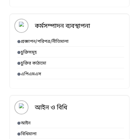
কর্মসম্পাদন ব্যবস্থাপনা
প্রজ্ঞাপন/পরিপত্র/নীতিমালা
চুক্তিসমূহ
চুক্তির কাঠামো
এপিএমএস
আইন ও বিধি
আইন
বিধিমালা